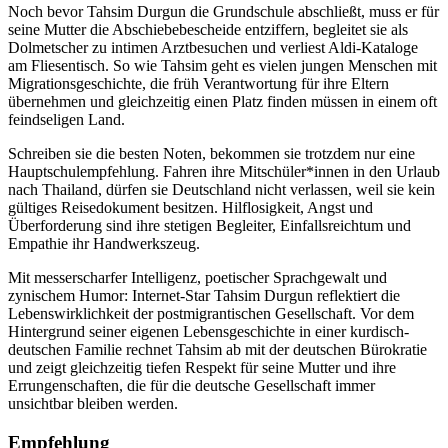
Noch bevor Tahsim Durgun die Grundschule abschließt, muss er für
seine Mutter die Abschiebebescheide entziffern, begleitet sie als
Dolmetscher zu intimen Arztbesuchen und verliest Aldi-Kataloge
am Fliesentisch. So wie Tahsim geht es vielen jungen Menschen mit
Migrationsgeschichte, die früh Verantwortung für ihre Eltern
übernehmen und gleichzeitig einen Platz finden müssen in einem oft
feindseligen Land.
Schreiben sie die besten Noten, bekommen sie trotzdem nur eine
Hauptschulempfehlung. Fahren ihre Mitschüler*innen in den Urlaub
nach Thailand, dürfen sie Deutschland nicht verlassen, weil sie kein
gültiges Reisedokument besitzen. Hilflosigkeit, Angst und
Überforderung sind ihre stetigen Begleiter, Einfallsreichtum und
Empathie ihr Handwerkszeug.
Mit messerscharfer Intelligenz, poetischer Sprachgewalt und
zynischem Humor: Internet-Star Tahsim Durgun reflektiert die
Lebenswirklichkeit der postmigrantischen Gesellschaft. Vor dem
Hintergrund seiner eigenen Lebensgeschichte in einer kurdisch-
deutschen Familie rechnet Tahsim ab mit der deutschen Bürokratie
und zeigt gleichzeitig tiefen Respekt für seine Mutter und ihre
Errungenschaften, die für die deutsche Gesellschaft immer
unsichtbar bleiben werden.
Empfehlung