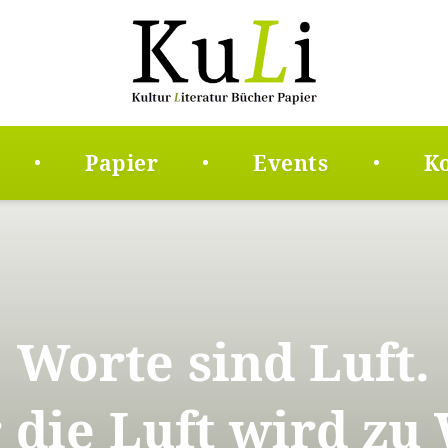
Papier
Events
K
Worte sind Luft.
 die Luft wird zu