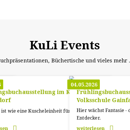
KuLi Events
uchpräsentationen, Büchertische und vieles mehr .
6
04.05.2026
ngsbuchausstellung im Kindergarten
Frühlingsbuchauss
dorf
Volksschule Gainf
s
Hier wächst Fantasie - 
 ist wie eine Kuscheleinheit für die Seele.
Entdecker.
esen
weiterlesen