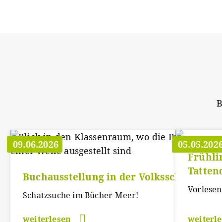
B
09.06.2026
05.05.202
Frühli
Tatten
Buchausstellung in der Volksschule Soos
Vorlesen
Schatzsuche im Bücher-Meer!
weiterlesen
weiterl