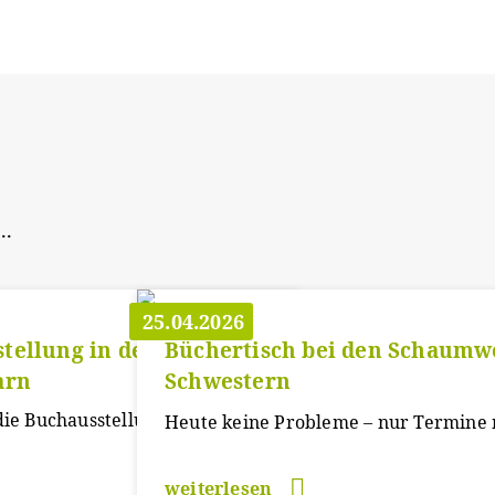
..
25.04.2026
tellung in der
Büchertisch bei den Schaumw
arn
Schwestern
die Buchausstellung für
Heute keine Probleme – nur Termine 
weiterlesen