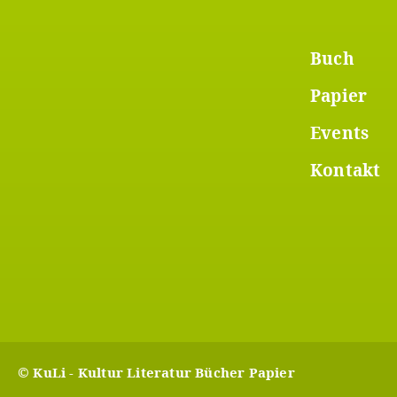
Foot
Buch
Papier
Men
Events
1
Kontakt
© KuLi - Kultur Literatur Bücher Papier