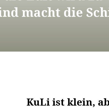
nd macht die Schi
KuLi ist klein, a