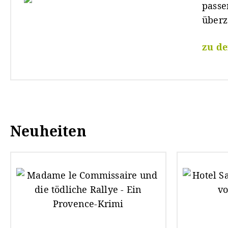
passe
überz
zu d
Neuheiten