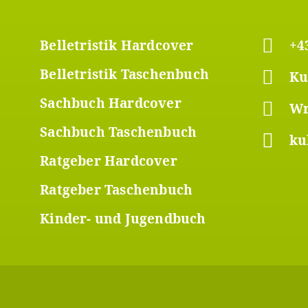
er
Footer
Belletristik Hardcover
+4
Belletristik Taschenbuch
Ku
ü
Menü
Sachbuch Hardcover
Wr
2
Sachbuch Taschenbuch
ku
Ratgeber Hardcover
Ratgeber Taschenbuch
Kinder- und Jugendbuch