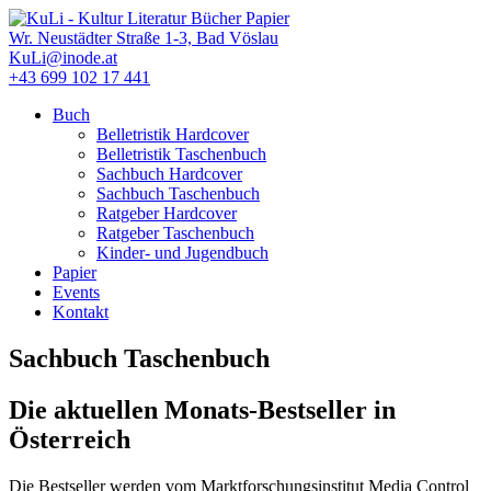
Direkt
zum
Wr. Neustädter Straße 1-3, Bad Vöslau
Inhalt
KuLi@inode.at
+43 699 102 17 441
Buch
Belletristik Hardcover
Hauptmenü
Belletristik Taschenbuch
Sachbuch Hardcover
Sachbuch Taschenbuch
Ratgeber Hardcover
Ratgeber Taschenbuch
Kinder- und Jugendbuch
Papier
Events
Kontakt
Sachbuch Taschenbuch
Die aktuellen Monats-Bestseller in
Österreich
Die Bestseller werden vom Marktforschungsinstitut Media Control