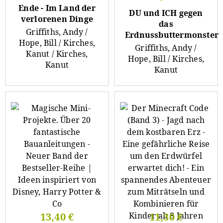
Ende - Im Land der
DU und ICH gegen
verlorenen Dinge
das
Griffiths, Andy /
Erdnussbuttermonster
Hope, Bill / Kirches,
Griffiths, Andy /
Kanut / Kirches,
Hope, Bill / Kirches,
Kanut
Kanut
13,40 €
11,30 €