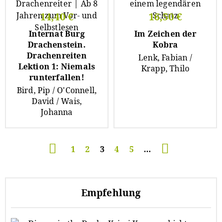
14,40 €
16,50 €
Internat Burg
Im Zeichen der
Drachenstein.
Kobra
Drachenreiten
Lenk, Fabian /
Lektion 1: Niemals
Krapp, Thilo
runterfallen!
Bird, Pip / O'Connell,
David / Wais,
Johanna
Seitennummerierung
Seite
1
Seite
2
Aktuelle
3
Seite
4
Seite
5
…
Seite
Empfehlung