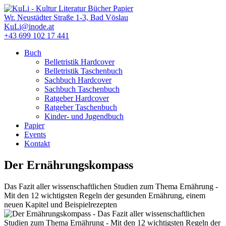
Direkt
zum
Wr. Neustädter Straße 1-3, Bad Vöslau
Inhalt
KuLi@inode.at
+43 699 102 17 441
Buch
Belletristik Hardcover
Hauptmenü
Belletristik Taschenbuch
Sachbuch Hardcover
Sachbuch Taschenbuch
Ratgeber Hardcover
Ratgeber Taschenbuch
Kinder- und Jugendbuch
Papier
Events
Kontakt
Der Ernährungskompass
Das Fazit aller wissenschaftlichen Studien zum Thema Ernährung -
Mit den 12 wichtigsten Regeln der gesunden Ernährung, einem
neuen Kapitel und Beispielrezepten