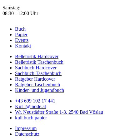
Samstag:
08:30 - 12:00 Uhr
Buch
Papier
Footer
Events
Menü
Kontakt
1
Belletristik Hardcover
Belletristik Taschenbuch
Footer
Sachbuch Hardcover
Menü
Sachbuch Taschenbuch
Ratgeber Hardcover
2
Ratgeber Taschenbuch
Kinder- und Jugendbuch
+43 699 102 17 441
KuLi@inode.at
Wr. Neustädter Straße 1-3, 2540 Bad Vöslau
kuli.buch.papier
Impressum
Datenschutz
Footer