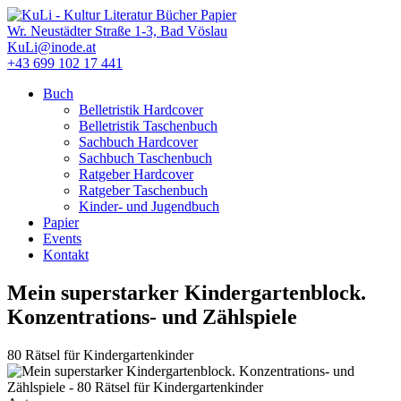
Direkt
zum
Wr. Neustädter Straße 1-3, Bad Vöslau
Inhalt
KuLi@inode.at
+43 699 102 17 441
Buch
Belletristik Hardcover
Hauptmenü
Belletristik Taschenbuch
Sachbuch Hardcover
Sachbuch Taschenbuch
Ratgeber Hardcover
Ratgeber Taschenbuch
Kinder- und Jugendbuch
Papier
Events
Kontakt
Mein superstarker Kindergartenblock.
Konzentrations- und Zählspiele
80 Rätsel für Kindergartenkinder