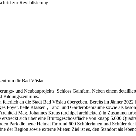
szentrum für Bad Vöslau
ierungs- und Neubauprojekts: Schloss Gainfarn. Neben einem detaillier
nd Bildungszentrums.
feierlich an die Stadt Bad Vöslau übergeben. Bereits im Jänner 2022 
es Foyer, helle Klassen-, Tanz- und Garderobenräume sowie als besonde
Architekt Mag. Johannes Kraus (archipel architekten) in Zusammenar
erstreckt sich über eine Bruttogeschossfläche von knapp 5.000 Quadr
nden Park die neue Heimat für rund 600 Schülerinnen und Schüler der 
ne der Region sowie externe Mieter. Ziel ist es, den Standort als leb