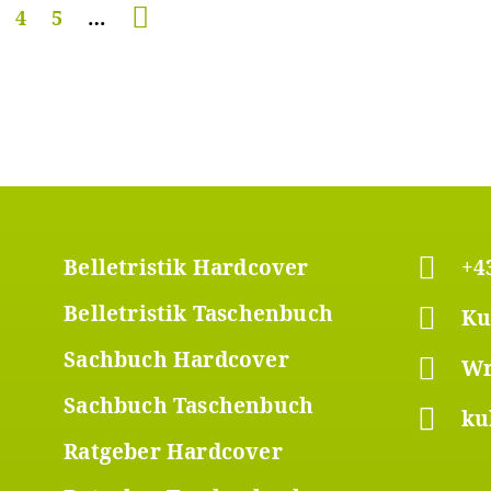
ite
Seite
4
Seite
5
…
er
Footer
Belletristik Hardcover
+4
Belletristik Taschenbuch
Ku
ü
Menü
Sachbuch Hardcover
Wr
2
Sachbuch Taschenbuch
ku
Ratgeber Hardcover