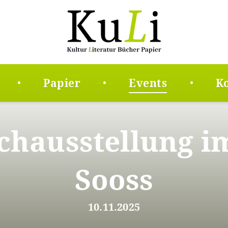
Papier
Events
K
hausstellung i
Sooss
10.11.2025