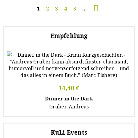
Seitennummerierung
Aktuelle
1
Seite
2
Seite
3
Seite
4
Seite
5
…
Seite
Empfehlung
14,40 €
Dinner in the Dark
Gruber, Andreas
KuLi Events