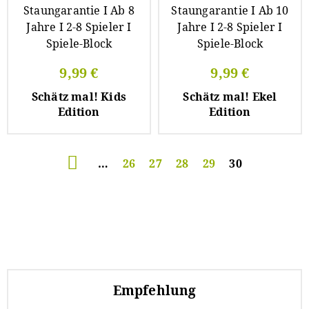
9,99 €
9,99 €
Schätz mal! Kids
Schätz mal! Ekel
Edition
Edition
Seitennummerierung
…
Seite
26
Seite
27
Seite
28
Seite
29
Aktuelle
30
Seite
Empfehlung