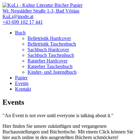
Direkt
zum
Wr. Neustädter Straße 1-3, Bad Vöslau
Inhalt
KuLi@inode.at
+43 699 102 17 441
Buch
Belletristik Hardcover
Hauptmenü
Belletristik Taschenbuch
Sachbuch Hardcover
Sachbuch Taschenbuch
Ratgeber Hardcover
Ratgeber Taschenbuch
Kinder- und Jugendbuch
Papier
Events
Kontakt
Events
"An Event is not over until everyone is talking about it."
Hier finden Sie unsere zukünftigen und vergangenen
Buchausstellungen und Büchertische. Mit einem Click können Sie
hier auch online in den ausgestellten Büchern schmöckern!