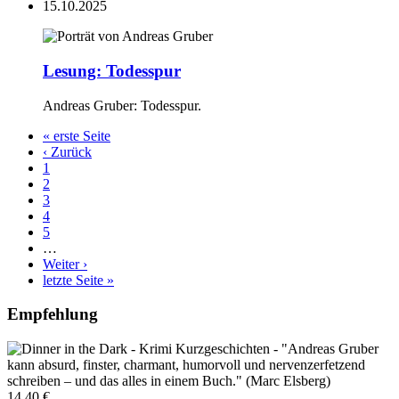
15.10.2025
Lesung: Todesspur
Andreas Gruber: Todesspur.
Erste
« erste Seite
Seite
Vorherige
‹ Zurück
Seitennummerierung
Seite
Seite
1
Aktuelle
2
Seite
Seite
3
Seite
4
Seite
5
…
Nächste
Weiter ›
Seite
Letzte
letzte Seite »
Seite
Empfehlung
14,40 €