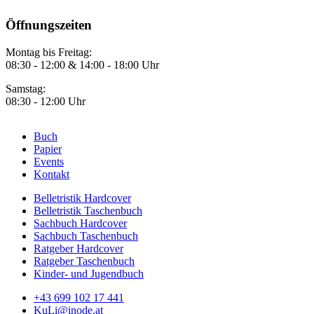
Öffnungszeiten
Montag bis Freitag:
08:30 - 12:00 & 14:00 - 18:00 Uhr
Samstag:
08:30 - 12:00 Uhr
Buch
Papier
Footer
Events
Menü
Kontakt
1
Belletristik Hardcover
Belletristik Taschenbuch
Footer
Sachbuch Hardcover
Menü
Sachbuch Taschenbuch
Ratgeber Hardcover
2
Ratgeber Taschenbuch
Kinder- und Jugendbuch
+43 699 102 17 441
KuLi@inode.at