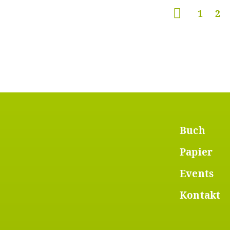
Seitennummerierung
Seite
1
Sei
2
Foot
Buch
Papier
Men
Events
1
Kontakt