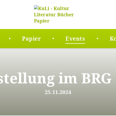
Papier
Events
K
tellung im BRG
25.11.2024