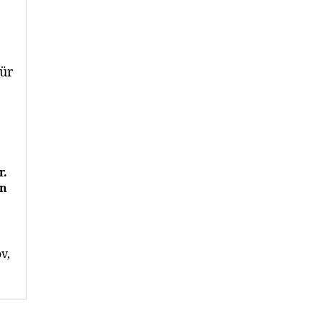
r.
nn
v,