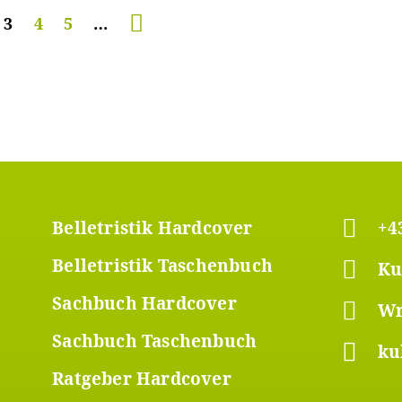
te
Aktuelle
3
Seite
4
Seite
5
…
Seite
er
Footer
Belletristik Hardcover
+4
Belletristik Taschenbuch
Ku
ü
Menü
Sachbuch Hardcover
Wr
2
Sachbuch Taschenbuch
ku
Ratgeber Hardcover