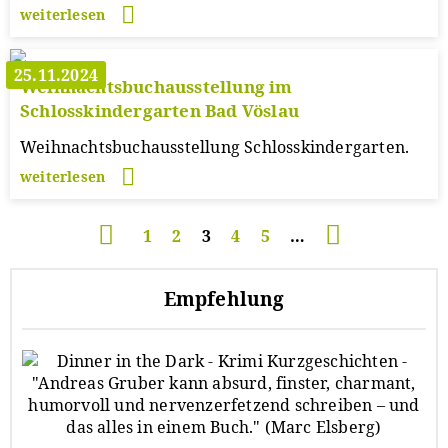
weiterlesen
25.11.2024
Weihnachtsbuchausstellung im
Schlosskindergarten Bad Vöslau
Weihnachtsbuchausstellung Schlosskindergarten.
weiterlesen
Seitennummerierung
Seite
1
Seite
2
Aktuelle
3
Seite
4
Seite
5
…
Seite
Empfehlung